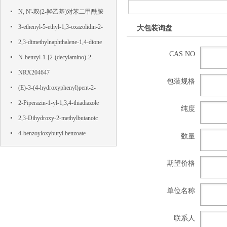
N, N'-双(2-羟乙基)对苯二甲酰胺
3-ethenyl-5-ethyl-1,3-oxazolidin-2-
大包装询盘
one
2,3-dimethylnaphthalene-1,4-dione
CAS NO
N-benzyl-1-[2-(decylamino)-2-
oxoethyl]pyridin-1-ium-3-
NRX204647
包装规格
carboxamide,chloride
(E)-3-(4-hydroxyphenyl)pent-2-
enedioic acid
2-Piperazin-1-yl-1,3,4-thiadiazole
纯度
2,3-Dihydroxy-2-methylbutanoic
acid
4-benzoyloxybutyl benzoate
数量
期望价格
单位名称
联系人