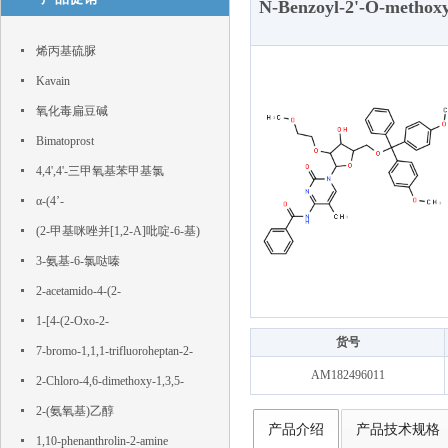
N-Benzoyl-2'-O-methoxy
烯丙基硫脲
Kavain
氧化毒扁豆碱
Bimatoprost
4,4',4'-三甲氧基苯甲基氯
α-(4’-
Hydroxyphenyl)phloroacetophenone
(2-甲基咪唑并[1,2-A]吡啶-6-基)
硼酸
3-氨基-6-氯哒嗪
2-acetamido-4-(2-
hydroxyethylsulfonyl)benzoic acid
1-[4-(2-Oxo-2-
货号
phenylacetyl)phenyl]-2-phenylethane-
7-bromo-1,1,1-trifluoroheptan-2-
AM182496011
1,2-dione
one
2-Chloro-4,6-dimethoxy-1,3,5-
triazine
2-(氨氧基)乙醇
产品介绍
产品技术规格
1,10-phenanthrolin-2-amine