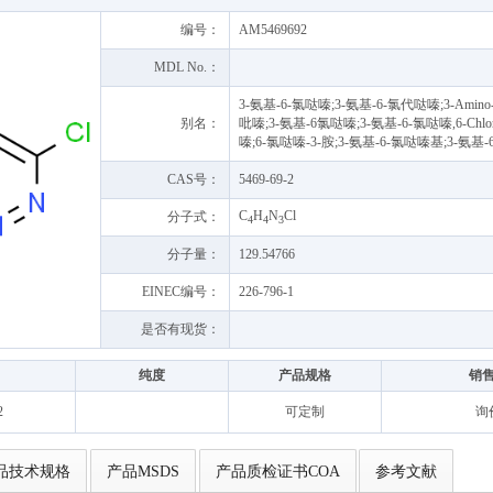
编号：
AM5469692
MDL No.：
3-氨基-6-氯哒嗪;3-氨基-6-氯代哒嗪;3-Amino-6-
别名：
吡嗪;3-氨基-6氯哒嗪;3-氨基-6-氯哒嗪,6-Chlorop
嗪;6-氯哒嗪-3-胺;3-氨基-6-氯哒嗪基;3-氨基-
CAS号：
5469-69-2
C
H
N
Cl
分子式：
4
4
3
分子量：
129.54766
EINEC编号：
226-796-1
是否有现货：
纯度
产品规格
销
2
可定制
询
品技术规格
产品MSDS
产品质检证书COA
参考文献