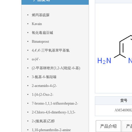
烯丙基硫脲
Kavain
氧化毒扁豆碱
Bimatoprost
4,4',4'-三甲氧基苯甲基氯
α-(4’-
Hydroxyphenyl)phloroacetophenone
(2-甲基咪唑并[1,2-A]吡啶-6-基)
硼酸
3-氨基-6-氯哒嗪
2-acetamido-4-(2-
hydroxyethylsulfonyl)benzoic acid
1-[4-(2-Oxo-2-
货号
phenylacetyl)phenyl]-2-phenylethane-
7-bromo-1,1,1-trifluoroheptan-2-
AM546969
1,2-dione
one
2-Chloro-4,6-dimethoxy-1,3,5-
triazine
2-(氨氧基)乙醇
产品介绍
产
1,10-phenanthrolin-2-amine