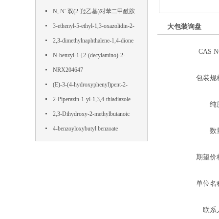
N, N'-双(2-羟乙基)对苯二甲酰胺
3-ethenyl-5-ethyl-1,3-oxazolidin-2-
大包装询盘
one
2,3-dimethylnaphthalene-1,4-dione
CAS 
N-benzyl-1-[2-(decylamino)-2-
oxoethyl]pyridin-1-ium-3-
NRX204647
包装规
carboxamide,chloride
(E)-3-(4-hydroxyphenyl)pent-2-
enedioic acid
2-Piperazin-1-yl-1,3,4-thiadiazole
纯
2,3-Dihydroxy-2-methylbutanoic
acid
4-benzoyloxybutyl benzoate
数
期望价
单位名
联系