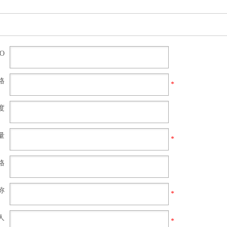
NO
格
*
度
量
*
格
称
*
人
*