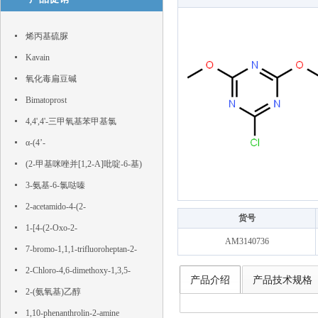
烯丙基硫脲
Kavain
氧化毒扁豆碱
Bimatoprost
4,4',4'-三甲氧基苯甲基氯
α-(4’-
Hydroxyphenyl)phloroacetophenone
(2-甲基咪唑并[1,2-A]吡啶-6-基)
硼酸
3-氨基-6-氯哒嗪
2-acetamido-4-(2-
货号
hydroxyethylsulfonyl)benzoic acid
1-[4-(2-Oxo-2-
AM3140736
phenylacetyl)phenyl]-2-phenylethane-
7-bromo-1,1,1-trifluoroheptan-2-
1,2-dione
one
2-Chloro-4,6-dimethoxy-1,3,5-
产品介绍
产品技术规格
triazine
2-(氨氧基)乙醇
1,10-phenanthrolin-2-amine