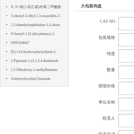
大包装询盘
N, N'-双(2-羟乙基)对苯二甲酰胺
3-ethenyl-5-ethyl-1,3-oxazolidin-2-
CAS NO
one
2,3-dimethylnaphthalene-1,4-dione
N-benzyl-1-[2-(decylamino)-2-
包装规格
oxoethyl]pyridin-1-ium-3-
NRX204647
carboxamide,chloride
(E)-3-(4-hydroxyphenyl)pent-2-
纯度
enedioic acid
2-Piperazin-1-yl-1,3,4-thiadiazole
数量
2,3-Dihydroxy-2-methylbutanoic
acid
4-benzoyloxybutyl benzoate
期望价格
单位名称
联系人