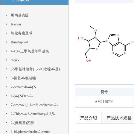
烯丙基硫脲
Kavain
氧化毒扁豆碱
Bimatoprost
4,4',4'-三甲氧基苯甲基氯
α-(4’-
Hydroxyphenyl)phloroacetophenone
(2-甲基咪唑并[1,2-A]吡啶-6-基)
硼酸
3-氨基-6-氯哒嗪
2-acetamido-4-(2-
货号
hydroxyethylsulfonyl)benzoic acid
1-[4-(2-Oxo-2-
AM2140796
phenylacetyl)phenyl]-2-phenylethane-
7-bromo-1,1,1-trifluoroheptan-2-
1,2-dione
one
2-Chloro-4,6-dimethoxy-1,3,5-
产品介绍
产品技术规格
triazine
2-(氨氧基)乙醇
1,10-phenanthrolin-2-amine