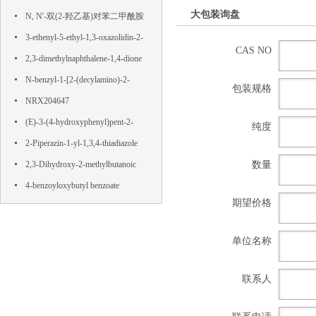
大包装询盘
N, N'-双(2-羟乙基)对苯二甲酰胺
3-ethenyl-5-ethyl-1,3-oxazolidin-2-
CAS NO
one
2,3-dimethylnaphthalene-1,4-dione
N-benzyl-1-[2-(decylamino)-2-
包装规格
oxoethyl]pyridin-1-ium-3-
NRX204647
carboxamide,chloride
(E)-3-(4-hydroxyphenyl)pent-2-
纯度
enedioic acid
2-Piperazin-1-yl-1,3,4-thiadiazole
数量
2,3-Dihydroxy-2-methylbutanoic
acid
4-benzoyloxybutyl benzoate
期望价格
单位名称
联系人