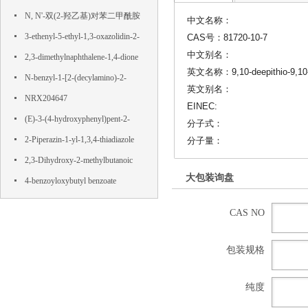
N, N'-双(2-羟乙基)对苯二甲酰胺
中文名称：
3-ethenyl-5-ethyl-1,3-oxazolidin-2-
CAS号：81720-10-7
中文别名：
one
2,3-dimethylnaphthalene-1,4-dione
英文名称：9,10-deepithio-9,10-di
N-benzyl-1-[2-(decylamino)-2-
英文别名：
oxoethyl]pyridin-1-ium-3-
NRX204647
EINEC:
carboxamide,chloride
(E)-3-(4-hydroxyphenyl)pent-2-
分子式：
enedioic acid
2-Piperazin-1-yl-1,3,4-thiadiazole
分子量：
2,3-Dihydroxy-2-methylbutanoic
大包装询盘
acid
4-benzoyloxybutyl benzoate
CAS NO
包装规格
纯度