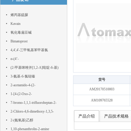
烯丙基硫脲
Kavain
氧化毒扁豆碱
Bimatoprost
4,4',4'-三甲氧基苯甲基氯
α-(4’-
Hydroxyphenyl)phloroacetophenone
(2-甲基咪唑并[1,2-A]吡啶-6-基)
硼酸
3-氨基-6-氯哒嗪
货号
2-acetamido-4-(2-
AM20170510003
hydroxyethylsulfonyl)benzoic acid
1-[4-(2-Oxo-2-
AM109765528
phenylacetyl)phenyl]-2-phenylethane-
7-bromo-1,1,1-trifluoroheptan-2-
1,2-dione
one
2-Chloro-4,6-dimethoxy-1,3,5-
产品介绍
产品技术规格
triazine
2-(氨氧基)乙醇
1,10-phenanthrolin-2-amine