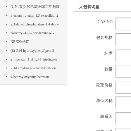
大包装询盘
N, N'-双(2-羟乙基)对苯二甲酰胺
3-ethenyl-5-ethyl-1,3-oxazolidin-2-
CAS NO
one
2,3-dimethylnaphthalene-1,4-dione
N-benzyl-1-[2-(decylamino)-2-
包装规格
oxoethyl]pyridin-1-ium-3-
NRX204647
carboxamide,chloride
(E)-3-(4-hydroxyphenyl)pent-2-
纯度
enedioic acid
2-Piperazin-1-yl-1,3,4-thiadiazole
2,3-Dihydroxy-2-methylbutanoic
数量
acid
4-benzoyloxybutyl benzoate
期望价格
单位名称
联系人